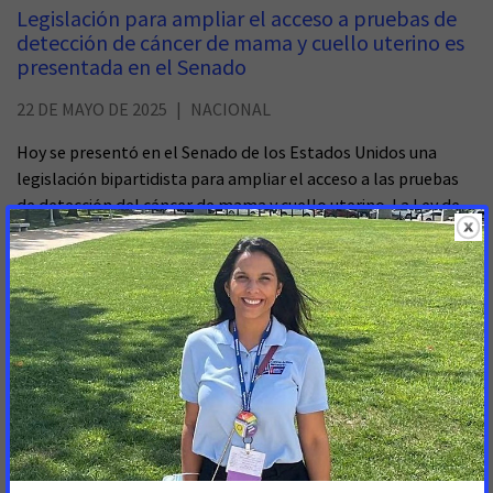
Legislación para ampliar el acceso a pruebas de
detección de cáncer de mama y cuello uterino es
presentada en el Senado
22 DE MAYO DE 2025
NACIONAL
Hoy se presentó en el Senado de los Estados Unidos una
legislación bipartidista para ampliar el acceso a las pruebas
de detección del cáncer de mama y cuello uterino. La Ley de
Pruebas de Detección para que las Comunidades Reciban los
Servicios Necesarios de Manera Temprana y Equitativa para el
Cáncer (conocida por sus siglas en inglés, SCREENS for
Cancer Act) reautorizaría el Programa Nacional de Detección
Temprana de Cáncer de Mama y Cuello Uterino (NBCCEDP,
por sus siglas en inglés) para los años fiscales comprendidos
entre 2026 y 2030.
Cámara de Representantes presenta legislación
bipartidista para ampliar el acceso a la detección