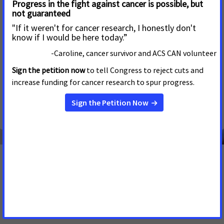
del cáncer de mama y cuello uterino
26 DE MARZO DE 2025
NACIONAL
La Cámara de Representantes de EE. UU. presentó una
legislación que reautorizaría el Programa Nacional de
Detección Temprana de Cáncer de Mama y Cuello Uterino
(NBCCEDP, por sus siglas en inglés) para los años fiscales
comprendidos entre 2026 y 2030.
Consulta más actualizaciones en inglés
Recursos: Cáncer de mama
y de cuello uterino