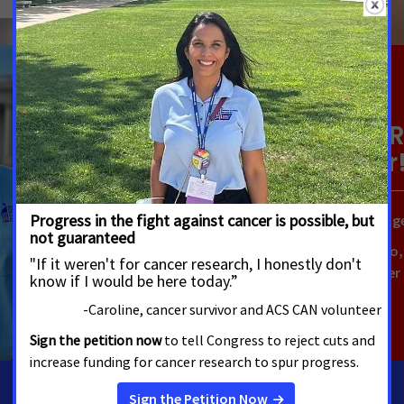
Meet Puerto R
Ambassador
Meet Puerto Rico's SLA Áng
Born in Ponce, Puerto Rico,
to the fight against cancer