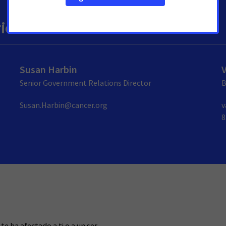
rios
Susan Harbin
Senior Government Relations Director
B
Susan.Harbin@cancer.org
v
8
te ha afectado a ti o a un ser