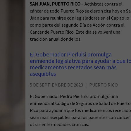
SAN JUAN, PUERTO RICO
– Activistas contra el
cáncer de todo Puerto Rico se dieron cita hoy en S
Juan para reunirse con legisladores en el Capitolio
como parte del segundo Día de Acción contra el
Cáncer de Puerto Rico. Este día se volverá una
tradición anual donde los
El Gobernador Pierluisi promulga
enmienda legislativa para ayudar a que l
medicamentos recetados sean más
asequibles
5 DE SEPTIEMBRE DE 2023
PUERTO RICO
El Gobernador Pedro Pierluisi promulgó una
enmienda al Código de Seguros de Salud de Puerto
Rico para ayudar a que los medicamentos recetado
sean más asequibles para los pacientes con cáncer
otras enfermedades crónicas.