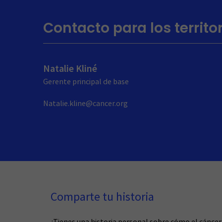
Contacto para los territo
Natalie Kliné
Gerente principal de base
Natalie.kline@cancer.org
Comparte tu historia
¿Tienes una historia personal sobre cómo el cáncer 