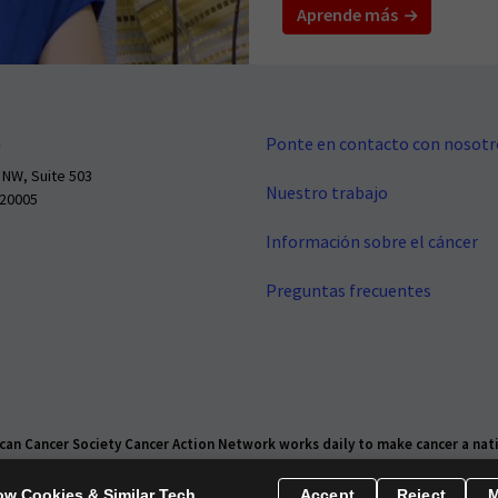
Aprende más
Ponte en contacto con nosotr
 NW, Suite 503
Nuestro trabajo
 20005
Información sobre el cáncer
Preguntas frecuentes
an Cancer Society Cancer Action Network works daily to make cancer a natio
Declaración de Privacidad de la Salud
Derechos de privacidad
Informa
ow Cookies & Similar Tech
Accept
Reject