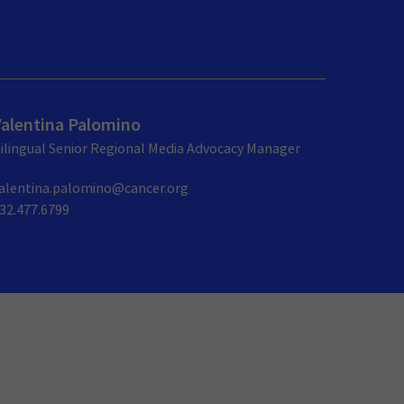
Valentina Palomino
ilingual Senior Regional Media Advocacy Manager
alentina.palomino@cancer.org
32.477.6799