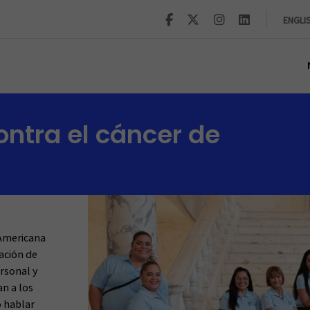
ENGLI
ontra el cáncer de
 Americana
ación de
ersonal y
n a los
o hablar