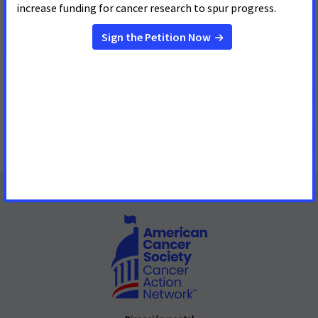
niveles más altos de material particulado fino, lo que puede
causar enfermedades cardiovasculares, irritación pulmonar,
ataques de asma y aumentar la probabilidad de infecciones
respiratorias.
"Continuaremos trabajando para defender los ambientes
libres de humo e instamos a las jurisdicciones locales a
resistir los esfuerzos que socavarían nuestro historial de
restaurantes libres de humo y revertirían protecciones
fundamentales para la salud pública”.