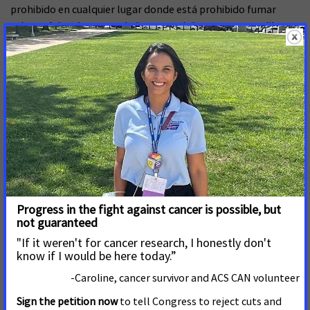
prohibido en cualquier lugar donde está prohibido fumar
tabaco. Además, socava la ley estatal de restaurantes libres
de humo y compromete su cumplimiento, amenazando con
revertir décadas de protecciones al derecho de todos a
respirar aire limpio y libre de humo.
"Los voluntarios de ACS CAN de todo el estado instaron
enérgicamente al gobernador Newsom a que vetara el
proyecto de ley para defender las leyes que prohíben fumar,
las cuales han jugado un papel crucial en la reducción de las
tasas de fumar tabaco y en la disminución del inicio del
consumo de tabaco, especialmente entre los jóvenes,
llevando el consumo general de tabaco a niveles
históricamente bajos. Notablemente, las leyes de ambientes
libres de humo han ayudado a crear un cambio cultural en
torno al hábito de fumar en interiores.
"El humo de segunda mano de la marihuana contiene
muchos de los mismos carcinógenos y sustancias químicas
tóxicas que el humo de segunda mano del tabaco, y tiene