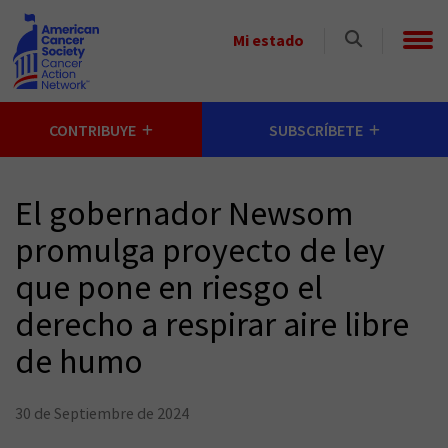
Skip to main content
Select
Mi estado
a
State
CONTRIBUYE
SUBSCRÍBETE
El gobernador Newsom
promulga proyecto de ley
que pone en riesgo el
derecho a respirar aire libre
de humo
30 de Septiembre de 2024