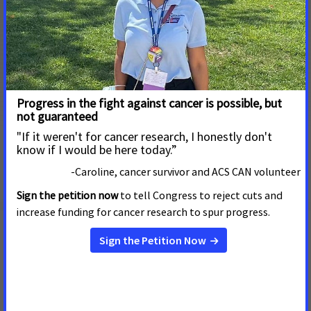
Prohibir que a los pacientes se les niegue la cobertura
de salud porque tienen una condición preexistente
como el cáncer.
Continuar con la prohibición de los montos límite en
dólares anuales y de por vida en la cobertura que
pueden interrumpir la atención necesaria para los
pacientes con cáncer.
Evitar que a los pacientes se les cancele su cobertura
existente cuando se enferman.
¡Únete a nosotros! ¡No podemos
poner fin al cáncer sin ti!