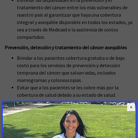
Eliminar las disparidades en la prevención y el
tratamiento del cáncer entre los más vulnerables de
nuestro país al garantizar que haya una cobertura
integral y asequible disponible en todos los estados, ya
sea a través de Medicaid o la asistencia de costos
compartidos.
Prevención, detección y tratamiento del cáncer asequibles
Brindar a los pacientes cobertura gratuita o de bajo
costo para los servicios de prevención y detección
temprana del cáncer que salvan vidas, incluidos
mamogramas y colonoscopias.
Evitar que a los pacientes se les cobre más por la
cobertura de salud debido a su estado de salud.
Limitar razonablemente la cantidad que los pacientes
deben pagar en costos de bolsillo y deducibles.
Ayudar a las personas y familias con ingresos bajos a
moderados a comprar una cobertura de salud.
Continuidad de la cobertura del seguro médico