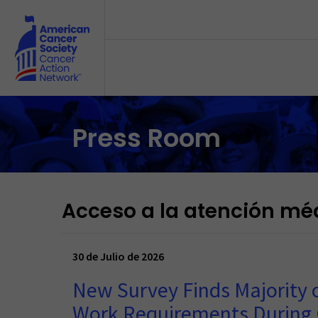
Skip to main content
Press Room
Acceso a la atención mé
30 de Julio de 2026
New Survey Finds Majority 
Work Requirements During