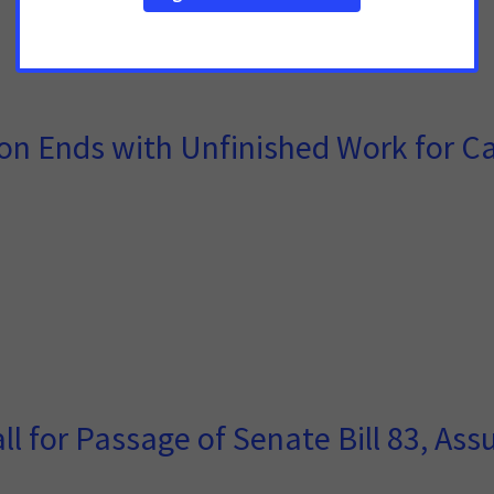
ion Ends with Unfinished Work for C
l for Passage of Senate Bill 83, As