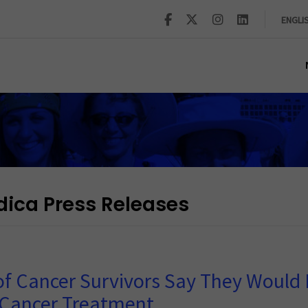
ENGLI
dica Press Releases
of Cancer Survivors Say They Would
 Cancer Treatment