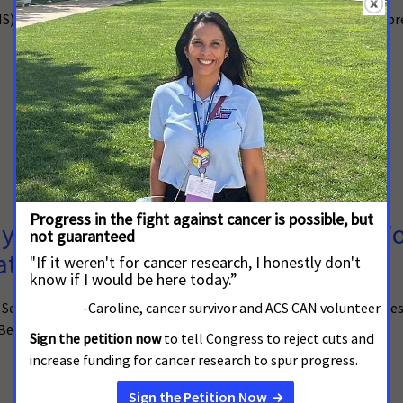
S) de EE. UU. publicaron hoy una norma definitiva provisional sobre
ny Private Health Insurance Plans W
tients and Survivors
rvices (HHS) and the Centers for Medicare and Medicaid Services (
 Benefit and Payment Parameters (NBPP) for plan year 2027.