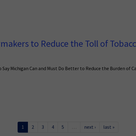
akers to Reduce the Toll of Tobacc
o Say Michigan Can and Must Do Better to Reduce the Burden of C
1
2
3
4
5
…
next ›
last »