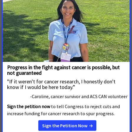
No matching updates found.
Dirección postal
655 15th Street, NW, Suite 503
Washington, DC 20005
(202) 661-5700