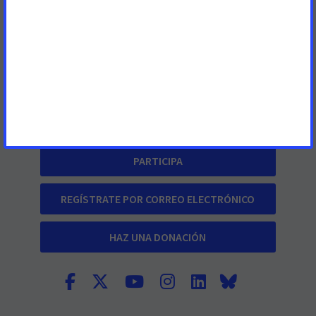
Ponte en contacto con nosotros
Nuestro trabajo
Información sobre el cáncer
Preguntas frecuentes
PARTICIPA
REGÍSTRATE POR CORREO ELECTRÓNICO
HAZ UNA DONACIÓN