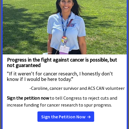
The following was originally published in the
Empire
Report
on December 6, 2022.
Read More
16 de Noviembre de 2022
Cancer-Fighting Advocates
Mark Great American
Smokeout® by Calling for
Action to Prevent Tobacco
Addiction
Albany, New York – November 14, 2022 – Cancer patients
and survivors are marking the American Cancer Society's
th
47
annual Great American Smokeout® on Thursday,