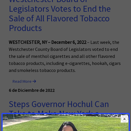
Legislators Votes to End the
Sale of All Flavored Tobacco
Products
WESTCHESTER, NY – December 6, 2022
– Last week, the
Westchester County Board of Legislators voted to end
the sale of menthol cigarettes and all other flavored
tobacco products, including e-cigarettes, hookah, cigars
and smokeless tobacco products.
Read More
6 de Diciembre de 2022
Steps Governor Hochul Can
Take to Make New York a
Leader in Health Equity