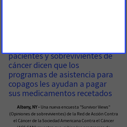
November 17 by calling on state and local elected
officials to protect the health of every New York resident
by implementing
Read More
19 de Julio de 2022
Encuesta: Más del 80% de los
pacientes y sobrevivientes de
cáncer dicen que los
programas de asistencia para
copagos les ayudan a pagar
sus medicamentos recetados
Albany, NY -
Una nueva encuesta "Survivor Views"
(Opiniones de sobrevivientes) de la Red de Acción Contra
el Cáncer de la Sociedad Americana Contra el Cáncer