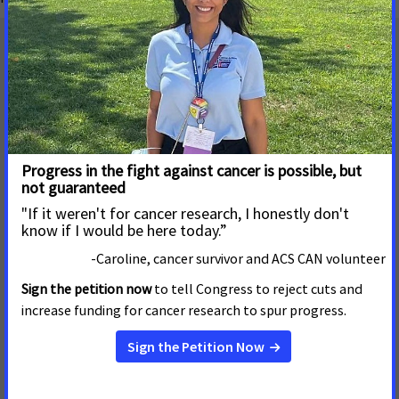
Dirección postal
655 15th Street, NW, Suite 503
Washington, DC 20005
(202) 661-5700
Ponte en contacto con nosotros
Nuestro trabajo