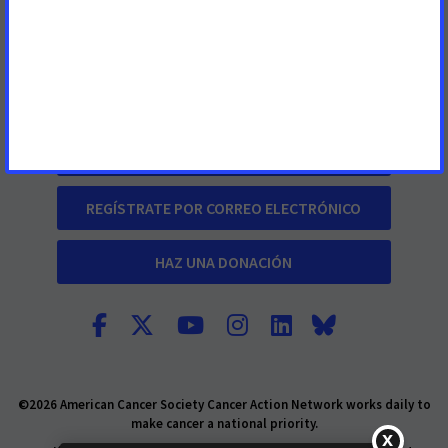
Información sobre el cáncer
Preguntas frecuentes
PARTICIPA
REGÍSTRATE POR CORREO ELECTRÓNICO
HAZ UNA DONACIÓN
©2026 American Cancer Society Cancer Action Network works daily to
make cancer a national priority.