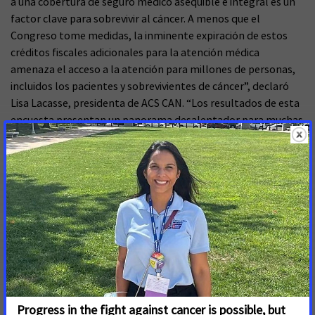
a una cobertura de seguro médico asequible e integral es un
factor clave para sobrevivir al cáncer. A menos que el
Congreso tome medidas, la inminente expiración de estos
créditos fiscales adicionales para la atención médica
amenaza el acceso a la atención para millones de personas,
incluidos los pacientes y sobrevivientes de cáncer”, declaró
Lisa Lacasse, presidenta de ACS CAN. “Los resultados de esta
encuesta presentan un panorama desalentador para muchas
personas que enfrentan un diagnóstico de cáncer y que
corren el riesgo de perder el acceso a la atención que salva
vidas, y subrayan la necesidad urgente de que el Congreso se
una para extender los créditos fiscales adicionales para las
primas antes de que sea demasiado tarde”.
Los residentes de comunidades rurales son particularmente
propensos a afirmar que sería extremadamente difícil
obtener la atención que necesitan si los créditos expiran. Tres
cuartas partes de los residentes rurales afirman que sería
extremadamente difícil, en comparación con el 52 % de
quienes viven en zonas suburbanas.