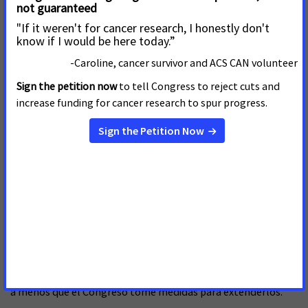
Los encuestados también proporcionaron información sobre
las decisiones imposibles que enfrentarán los pacientes y
sobrevivientes de cáncer si sus primas de atención médica se
disparan debido a la inacción del Congreso. Una cuarta parte
(25 %) de los participantes informa que se quedaría sin
seguro o con un seguro insuficiente; el 15 % prevé renunciar
por completo a la cobertura y otro 10 % planea buscar una
cobertura médica a corto plazo más económica o planes con
cobertura limitada. Un
informe
(en inglés) reciente de ACS
CAN destaca los peligros de la disponibilidad de estos
"planes basura" para los pacientes con cáncer.
Además, la encuesta advierte que muchos pacientes y
sobrevivientes de cáncer podrían no estar preparados para
los aumentos previstos de las primas. De hecho, casi la mitad
(49 %) de los encuestados desconocía que los créditos
fiscales adicionales para las primas expirarán a finales de año,
a menos que el Congreso tome medidas para extenderlos.