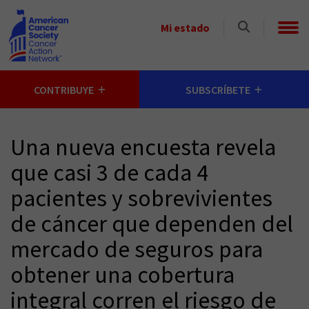
Skip to main content
Select
Mi estado
a
State
CONTRIBUYE
SUBSCRÍBETE
Una nueva encuesta revela
que casi 3 de cada 4
pacientes y sobrevivientes
de cáncer que dependen del
mercado de seguros para
obtener una cobertura
integral corren el riesgo de