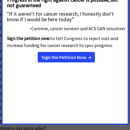
diagnóstico y sobrevivir a esta enfermedad. Además, Medicaid
protege a las personas y a las familias de deudas médicas
devastadoras, ayuda a mantener abiertas las puertas de los
hospitales rurales, crea empleos en nuestras comunidades y
ayuda a que nuestra nación sea más saludable y próspera.
“ACS CAN se opone a cualquier recorte a Medicaid, en cualquier
forma. La cobertura de salud de Medicaid es vital para los
pacientes con cáncer y para todas las personas en riesgo de
padecer la enfermedad. Se está acabando el tiempo para que el
Congreso detenga una propuesta presupuestaria que
impondría recortes profundos y drásticos a Medicaid, ya sea que
lo especifique o no en el texto del proyecto de ley. Durante
décadas, la ACS CAN ha abogado por un mayor acceso a la
cobertura de salud a través de Medicaid y continuará
presionando a nivel federal y estatal en apoyo a la expansión
del programa y en contra de las políticas que pongan en
peligro el acceso de las personas a una cobertura de seguro
médico que salva vidas”.