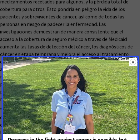
medicamentos recetados para algunos, y la pérdida total de
cobertura para otros. Esto pondría en peligro la vida de los
pacientes y sobrevivientes de cáncer, así como de todas las
personas en riesgo de padecer la enfermedad. Las
investigaciones demuestran de manera consistente que el
acceso a la cobertura de seguro médico a través de Medicaid
aumenta las tasas de detección del cáncer, los diagnósticos de
cáncer en etapa temprana y mejora el acceso al tratamiento
oportuno del cáncer y las tasas de supervivencia. Además, el
acceso a la cobertura de seguro médico es uno de los factores
más importantes que determinan la probabilidad de una
persona de sobrevivir al cáncer. Si el Congreso aprueba el
presupuesto en su forma actual, estaría arrebatando a
millones de personas esta posibilidad de supervivencia.
“Uno de cada diez adultos con antecedentes de cáncer
dependió de Medicaid para su atención médica en 2023, según
datos analizados por la Sociedad Americana Contra el Cáncer,
lo que destaca el papel fundamental que desempeña Medicaid
para ayudar a los pacientes con cáncer a enfrentar su