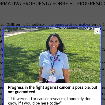
ORMATIVA PROPUESTA SOBRE EL PROGRESO C
esto (OMB, en inglés) publicó una
propuesta de normativa
(en inglé
ratos federales, que daría lugar a la interferencia y pondría en pel
s por los Institutos Nacionales de Salud y los Centros para el Con
ra el cáncer.
 Jacobson
, director ejecutivo de la Sociedad Americana contra el C
N), en respuesta a la propuesta de normativa:
to paralizador que esta normativa propuesta podría tener en el eco
ecidos en las decisiones de financiación. Los cambios incluidos en l
ratos y subvenciones basándose en criterios opacos y no científicos
 vidas.
n normativas federales formales conlleva el riesgo de desencadena
 crónicamente impredecible, lo que dificultaría enormemente a las 
o esencial para los estudios clínicos y los descubrimientos revoluc
n hacia otros países donde las políticas sean más estables.