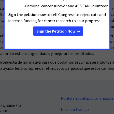
estigación científica debe concederse en función del mérito. Según
8 millones de vidas del cáncer, un logro que ha sido posible gracia
mos y tratamos el cáncer. Invertir en investigaciones prometedo
mente en nuestra capacidad posterior para prestar una atención mé
ualdades en los resultados del cáncer, y nos preocupa además que 
 y la mortalidad por cáncer. El cáncer afecta a todo el mundo, pero
tos grupos demográficos están bien establecidas, y solo mediante 
bordar estas desigualdades y mejorar los resultados.
propuesta de normativa para que podamos seguir acelerando los av
ara ayudarles a comprender el impacto perjudicial que estos cambio
Ponte en contacto con nosotr
 NW, Suite 503
Nuestro trabajo
 20005