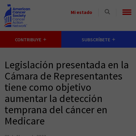
Skip to main content
Select
Mi estado
a
State
CONTRIBUYE
SUBSCRÍBETE
Legislación presentada en la
Cámara de Representantes
tiene como objetivo
aumentar la detección
temprana del cáncer en
Medicare