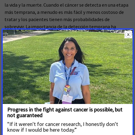
la vida y la muerte. Cuando el cáncer se detecta en una etapa
más temprana, a menudo es más fácil y menos costoso de
tratar y los pacientes tienen más probabilidades de
sobrevivir. La importancia de la detección temprana ha
quedado clara con la adopción generalizada de pruebas de
detección como mamogramas y colonoscopias, lo que lleva a
una reducción considerable de la mortalidad. A medida que la
ciencia evoluciona, también debería hacerlo la cobertura de
Medicare de las pruebas de detección de múltiples cánceres
para garantizar que los pacientes tengan acceso a las
pruebas de detección que tanto el paciente como su
proveedor consideren más adecuadas para ellos.
"El riesgo de desarrollar cáncer aumenta con la edad. El
cincuenta y siete por ciento de las personas que reciben un
diagnóstico de cáncer en EE. UU. tienen 65 años o más. Por lo
tanto, es fundamental que trabajemos para garantizar que
los beneficiarios de Medicare tengan acceso equitativo a
pruebas de detección nuevas e innovadoras. Esta legislación