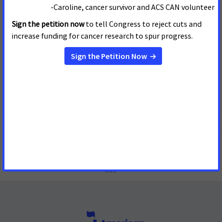
crearía una ruta de cobertura para las pruebas de detección
de múltiples cánceres una vez que la FDA las apruebe y se
demuestre su beneficio clínico. Este proyecto de ley
modernizará Medicare, permitiendo que la agencia determine
la cobertura de las pruebas de detección temprana de
múltiples tipos de cáncer una vez que la FDA las apruebe y
cuando se haya demostrado su beneficio clínico, lo que
resultará en una reducción adicional del sufrimiento y la
muerte por cáncer para todos.
“ACS CAN agradece a los Representantes Jodey Arrington (R-
TX19) y Teri Sewell (D-AL7) por ser los principales
patrocinadores de este proyecto de ley. Esperamos trabajar
con el Congreso para ver que se apruebe este año”.
###