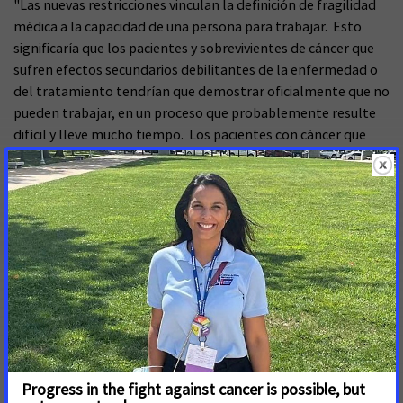
"Las nuevas restricciones vinculan la definición de fragilidad
médica a la capacidad de una persona para trabajar. Esto
significaría que los pacientes y sobrevivientes de cáncer que
sufren efectos secundarios debilitantes de la enfermedad o
del tratamiento tendrían que demostrar oficialmente que no
pueden trabajar, en un proceso que probablemente resulte
difícil y lleve mucho tiempo. Los pacientes con cáncer que
aún pueden trabajar, y muchos desean hacerlo, por ejemplo,
cuando se encuentran lo suficientemente bien como para
trabajar entre ciclos de quimioterapia, tendrán que elegir
entre perder su cobertura de Medicaid, trabajar las 80 horas
mensuales exigidas o dejar de trabajar por completo para
poder cumplir los requisitos para una exención.
"Además, esta norma limita la capacidad de los estados para
aceptar la autodeclaración, o “autocertificación”, de datos
clave sobre la situación laboral o la fragilidad médica a partir
de 2028. Con esta decisión, los CMS están imponiendo una
carga adicional de documentación y dificultades logísticas a
las personas que necesitan inscribirse o mantener su