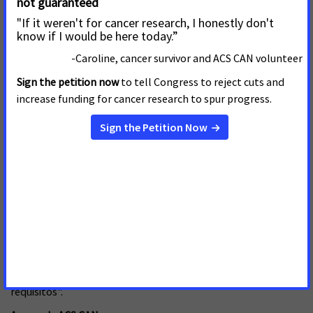
cobertura, así como a los profesionales de salud que ya se
encuentran sobrecargados de trabajo. El cáncer no esperará
mientras las oficinas de Medicaid revisan el papeleo.
"ACS CAN seguirá colaborando con los legisladores y las
agencias gubernamentales a nivel federal y estatal, incluso a
través del periodo de comentarios públicos, para minimizar
el perjuicio entre nuestra población de pacientes, y cualquier
persona que necesite pruebas de detección del cáncer y
servicios preventivos, a medida que se implementen los
requisitos laborales. Instamos a los líderes de todos los
niveles del Gobierno a que comuniquen claramente a los
afiliados a Medicaid estos nuevos requisitos, con el fin de
minimizar la confusión y la pérdida de cobertura para las
personas que sigan siendo elegibles. Acabar con el cáncer tal
y como lo conocemos, para todos, significa garantizar que
todo el mundo pueda cumplir con éxito estos nuevos
requisitos".