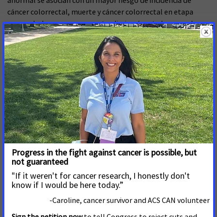
anormal se asocian con un mayor riesgo de incidencia de
cáncer colorrectal, muerte y cáncer colorrectal en etapa
avanzada. La norma propuesta eliminaría esta barrera al
aclarar que las colonoscopias de seguimiento estarían
cubiertas sin costo adicional para los beneficiarios a partir del
1 de enero de 2023.
La Red de Acción Contra el Cáncer de la Sociedad Americana
Contra el Cáncer, junto con Fight Colorrectal Cancer
(Luchemos contra el cáncer colorrectal) y American
Gastroenterological Association (Asociación Americana de
Gastroenterología), abogaron por este cambio fundamental
que daría como resultado la prevención del cáncer y
diagnósticos más tempranos del cáncer de colon y recto
cuando las posibilidades de supervivencia son mayores y es
menos costoso tratar la enfermedad.
"Eliminar esta barrera para la detección del cáncer
colorrectal es un paso fundamental para cumplir con el
desafío Misión contra el Cáncer (Cancer Moonshot) del