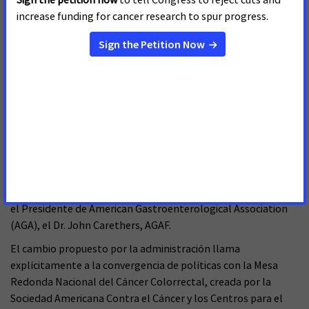
Presidente de los EE. UU. cuyo objetivo es 'poner fin al cáncer
tal como lo conocemos'", dijo Anjee Davis, Presidenta de
Fight Colorrectal Cancer. “Agradecemos a CMS por publicar
esta norma propuesta que, una vez finalizada, ayudará a
evitar que más personas escuchen las palabras ‘usted tiene
cáncer colorrectal’”.
“Esta es una victoria para todos los pacientes y debería elevar
las tasas de detección de nuestra nación y al mismo tiempo
reducir la carga general del cáncer, salvando vidas. Es
importante destacar que los cambios de normas propuestas
por CMS disminuirán las inequidades del cáncer colorrectal
eliminando una carga financiera para muchos pacientes”, dice
el Presidente de American Gastroenterological Association
(AGA), el Dr. John Carethers, AGAF.
El cambio propuesto por la administración llama
explícitamente a la convergencia de políticas con la Mesa
Redonda Nacional del Cáncer Colorrectal, creada por la
Sociedad Americana Contra el Cáncer y los Centros para el