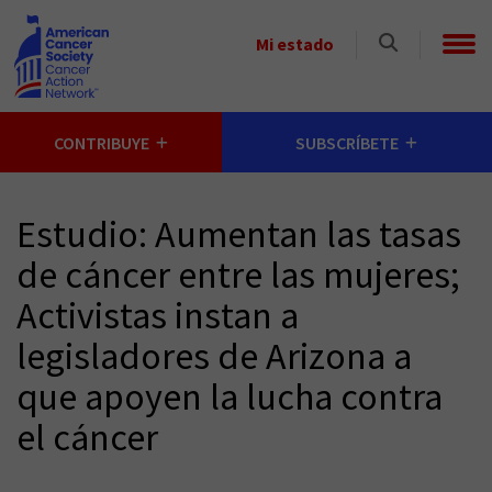
Skip to main content
Select
Mi estado
a
State
CONTRIBUYE
SUBSCRÍBETE
Estudio: Aumentan las tasas
de cáncer entre las mujeres;
Activistas instan a
legisladores de Arizona a
que apoyen la lucha contra
el cáncer