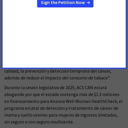
cáncer de próstata, estómago y cuerpo uterino en
comparación con las personas de raza blanca.
“La publicación de este informe destaca la necesidad urgente
de que los legisladores estatales unan esfuerzos con los
voluntarios de ACS CAN para apoyar la lucha contra el
cáncer”, declaró Brian Hummell, director de relaciones
gubernamentales de ACS CAN en Arizona. “Nuestros
voluntarios planean trabajar con los legisladores en esta
sesión para garantizar el acceso a la atención médica de
calidad, la prevención y detección temprana del cáncer,
además de reducir el impacto del consumo de tabaco”.
Durante la sesión legislativa de 2025, ACS CAN estará
abogando por que el estado sostenga más de $1.3 millones
en financiamiento para Arizona Well Woman HealthCheck, el
programa estatal de detección y tratamiento de cáncer de
mama y cuello uterino para mujeres de ingresos limitados,
sin seguro o con seguro insuficiente.