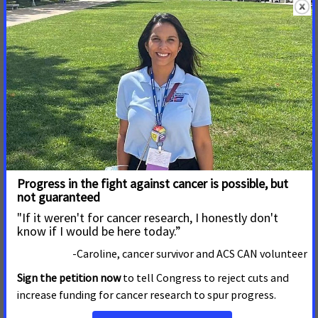
varios tipos de cáncer comunes, incluyendo el cáncer de
mama, próstata, páncreas, cuerpo uterino, melanoma,
hígado y cánceres orales asociados con el virus del papiloma
humano (VPH).
Se calcula que en 2025, más de 42,500 residentes de Arizona
serán diagnosticados con cancer y más de 14,000 morirán por
esta enfermedad, más que en 2024.
La tasa de mortalidad por cáncer en los Estados Unidos
disminuyó un 34% entre 1991 y 2022, lo que se traduce a
aproximadamente 4.5 millones de muertes evitadas. Entre
las razones están la reducción en el consumo de tabaco, las
mejoras en los tratamientos y la detección temprana de
ciertos tipos de cáncer. Sin embargo, persisten grandes
desigualdades en las tasas de mortalidad. Las personas
indígenas de las Américas tienen tasas de mortalidad de 2 a 3
veces más altas que las personas de raza blanca en cáncer de
riñón, hígado, estómago y cuello uterino. Las personas de
raza negra tienen el doble de probabilidad de morir por