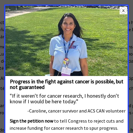
ecto de ley de la Cámara de Representantes (HB) 105 destinado a 
añana por un subcomité clave de la Cámara de Representantes de 
Cámara.
Americana Contra el Cáncer (ACS CAN), la Asociación Estadounidens
ung Association) y la Fundación Estadounidenses por los Derecho
 de Florida (Florida Tobacco-free Coalition) presentaron credencia
té en apoyo de la legislación.
AN en reacción y se puede atribuir a Susan Harbin, directora princ
é de la Cámara por dar un paso fundamental para garantizar dicha
cia de la salud respiratoria y el rol que juega la política de salu
uros de exposición al humo de segunda mano y solo las leyes libre
todo el estado que incluya áreas públicas populares como nuestras