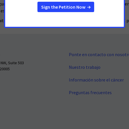
segunda mano. Además, establece un ejemplo para la próxima gener
 están tratando de dejar de fumar”.
ité de Salud y Servicios Humanos de la Cámara antes de llegar al 
Ponte en contacto con nosotr
 NW, Suite 503
Nuestro trabajo
 20005
Información sobre el cáncer
Preguntas frecuentes