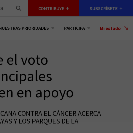
CONTRIBUYE
SUBSCRÍBETE
SH
NUESTRAS PRIORIDADES
PARTICIPA
Select
Mi estado
a
State
e el voto
incipales
nen en apoyo
RICANA CONTRA EL CÁNCER ACERCA
YAS Y LOS PARQUES DE LA