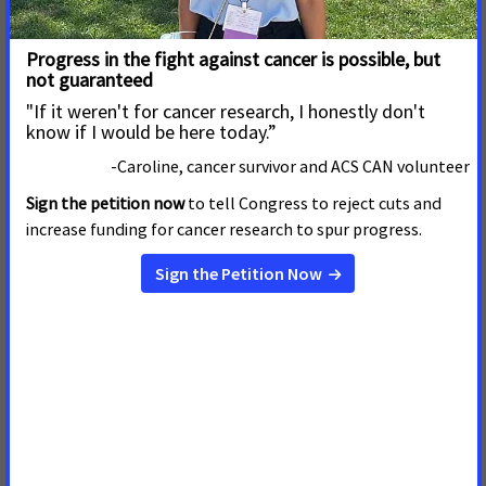
expire la extensión; por lo tanto, ACS CAN seguirá trabajando
con todos los miembros del Congreso para hacer que el
aumento de créditos sea permanente.
“Desafortunadamente, el paquete de conciliación no hace
nada para abordar la brecha en la cobertura de Medicaid que
niega a más de 2 millones de personas en los EE. UU. el
acceso a la cobertura de salud que necesitan para salvar vidas
en los 12 estados que aún tienen que expandir el acceso al
seguro a través de Medicaid, a pesar de encuestas recientes
que muestran que una abrumadora mayoría de los votantes
apoya cerrar la brecha. De las personas atrapadas en la
brecha de cobertura, el 60% son personas de color, la
mayoría de las cuales vive en el Sur. Este es un problema
grave de equidad en la salud y uno que nuestros legisladores
no deben ignorar por más tiempo.
“La investigación de la Sociedad Americana Contra el Cáncer
ha demostrado una y otra vez que tener acceso a una