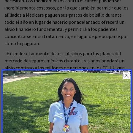
necesitan. Los medicamentos contra el cáncer pueden ser
increíblemente costosos, por lo que también permitir que los
afiliados a Medicare paguen sus gastos de bolsillo durante
todo el año en lugar de hacerlo por adelantado ofrecerá un
alivio financiero fundamental y permitirá a los pacientes
concentrarse en su tratamiento, en lugar de preocuparse por
cómo lo pagarán.
“Extender el aumento de los subsidios para los planes del
mercado de seguros médicos durante tres años brindará un
alivio continuo a los millones de personas en los EE. UU. que
han visto disminuir significativamente sus primas mensuales
o que han podido pagar un seguro privado por primera vez.
Para las personas que enfrentan un diagnóstico de cáncer y
todos aquellos en riesgo de desarrollar la enfermedad, esta
medida podría salvarles la vida. Sin embargo, de no haber una
extensión permanente de los créditos aumentados, los
pacientes y sobrevivientes, muchos de los cuales todavía
están en tratamiento o atención de supervivencia que abarca
varios años, enfrentarán primas que se dispararán cuando