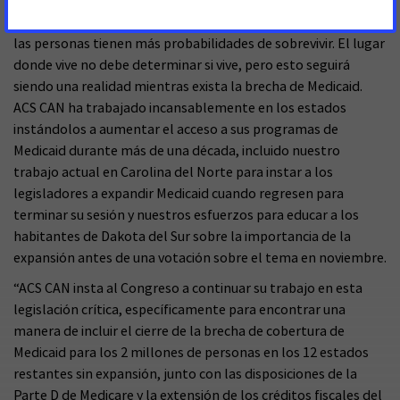
cobertura de salud está relacionado con un diagnóstico más
temprano de cáncer cuando la enfermedad es más tratable y
las personas tienen más probabilidades de sobrevivir. El lugar
donde vive no debe determinar si vive, pero esto seguirá
siendo una realidad mientras exista la brecha de Medicaid.
ACS CAN ha trabajado incansablemente en los estados
instándolos a aumentar el acceso a sus programas de
Medicaid durante más de una década, incluido nuestro
trabajo actual en Carolina del Norte para instar a los
legisladores a expandir Medicaid cuando regresen para
terminar su sesión y nuestros esfuerzos para educar a los
habitantes de Dakota del Sur sobre la importancia de la
expansión antes de una votación sobre el tema en noviembre.
“ACS CAN insta al Congreso a continuar su trabajo en esta
legislación crítica, específicamente para encontrar una
manera de incluir el cierre de la brecha de cobertura de
Medicaid para los 2 millones de personas en los 12 estados
restantes sin expansión, junto con las disposiciones de la
Parte D de Medicare y la extensión de los créditos fiscales del