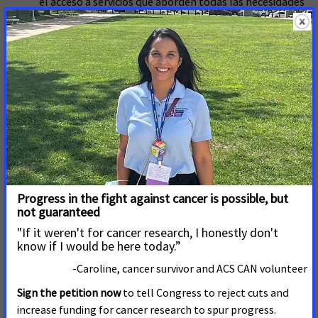
el acceso a servicios que aborden todas las necesidades
de los pacientes desde el momento del diagnóstico
hasta la supervivencia.
“El Congreso tiene la oportunidad de ayudar a abordar
algunos de los problemas más apremiantes que enfrentan
los pacientes con cáncer”, dijo Lisa Lacasse, presidenta de ACS
CAN. “Estas políticas tan importantes para los pacientes y
sobrevivientes de cáncer deberían estar entre las prioridades
de fin de año de los legisladores, ya que cada uno de sus
votantes conoce a alguien que se ha visto afectado por esta
enfermedad”.
Como parte de ese esfuerzo, ACS CAN ha lanzado una
campaña publicitaria nacional
(en inglés) que destaca las
principales prioridades para las personas afectadas por el
cáncer que saldrá en publicaciones impresas y digitales en
medios de comunicación nacionales, así como en ciertos
medios regionales en todo el país. ACS CAN también se asoció
con otros grupos contra el cáncer en
la nueva publicidad
(en