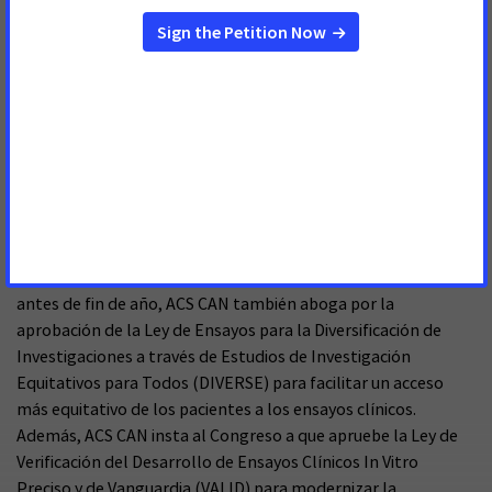
inglés) que se lanzó esta semana que pide que el Congreso
apruebe la Ley MCED y que aparece en publicaciones
nacionales en el mercado de Washington, D.C.
“El Congreso debe actuar ahora para garantizar que los
avances en la investigación, la prevención, la detección y el
tratamiento del cáncer continúen lo más rápido posible.
Estas políticas marcarían una diferencia significativa en la
vida de los pacientes con cáncer, los sobrevivientes y sus
familias”, dijo Lacasse.
Mientras el Congreso trabaja para terminar sus asuntos
antes de fin de año, ACS CAN también aboga por la
aprobación de la Ley de Ensayos para la Diversificación de
Investigaciones a través de Estudios de Investigación
Equitativos para Todos (DIVERSE) para facilitar un acceso
más equitativo de los pacientes a los ensayos clínicos.
Además, ACS CAN insta al Congreso a que apruebe la Ley de
Verificación del Desarrollo de Ensayos Clínicos In Vitro
Preciso y de Vanguardia (VALID) para modernizar la