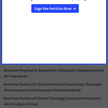
American College of Physicians
(Colegio Americano de
Médicos)
American Kidney Fund
(Fondo Estadounidense para
Enfermedades Renales)
American Medical Association
(Asociación Médica
Estadounidense)
American Medical Women's Association
(Asociación
Estadounidense de Mujeres Médicas)
American Osteopathic Association
(Asociación Americana de
Osteopatía)
American Psychiatric Association
(Asociación Estadounidense
de Psiquiatría)
American Society for Gastrointestinal Endoscopy
(Sociedad
Americana para la Endoscopía Gastrointestinal)
American Society of Clinical Oncology
(Sociedad Americana
de Oncología Clínica)