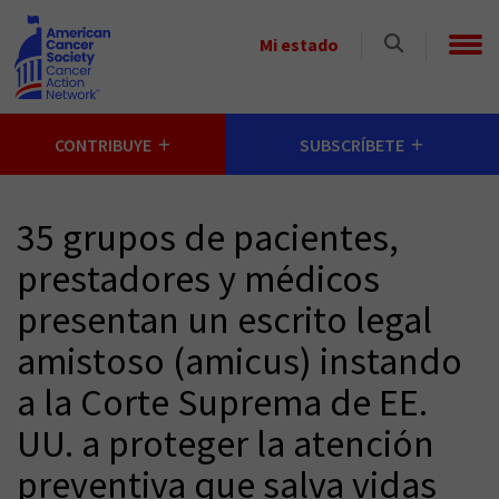
Skip to main content
Select
Mi estado
a
State
CONTRIBUYE
SUBSCRÍBETE
35 grupos de pacientes,
prestadores y médicos
presentan un escrito legal
amistoso (amicus) instando
a la Corte Suprema de EE.
UU. a proteger la atención
preventiva que salva vidas