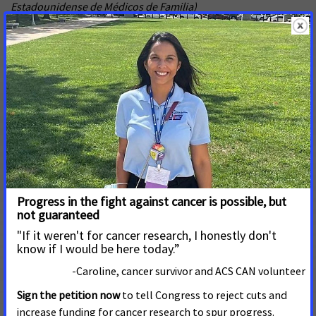
Estadounidense de Médicos de Familia)
American Academy of Ophthalmology
(Academia Americana
de Oftalmología)
American Academy of Pediatrics
(Academia Estadounidense
de Pediatría)
Sociedad Americana Contra el Cáncer
Red de Acción Contra el Cáncer de la Sociedad Americana
Contra el Cáncer
American College of Chest Physicians
(Colegio
Estadounidense de Médicos del Tórax)
American College of Obstetricians and Gynecologists
(Colegio Americano de Obstetras y Ginecólogos)
American College of Occupational and Environmental
Medicine
(Colegio Americano de Medicina Ocupacional y
Ambiental)