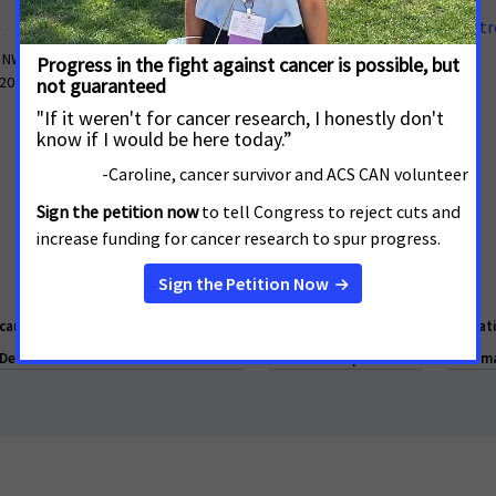
Ponte en contacto con nosotr
 NW, Suite 503
Nuestro trabajo
 20005
Información sobre el cáncer
Preguntas frecuentes
an Cancer Society Cancer Action Network works daily to make cancer a natio
Declaración de Privacidad de la Salud
Derechos de privacidad
Informa