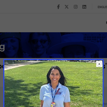
ENGLI
og
bacco Regulation and Products
Ponte en contacto con nosotr