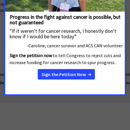
 NW, Suite 503
Nuestro trabajo
 20005
Información sobre el cáncer
Preguntas frecuentes
an Cancer Society Cancer Action Network works daily to make cancer a natio
Declaración de Privacidad de la Salud
Derechos de privacidad
Informa