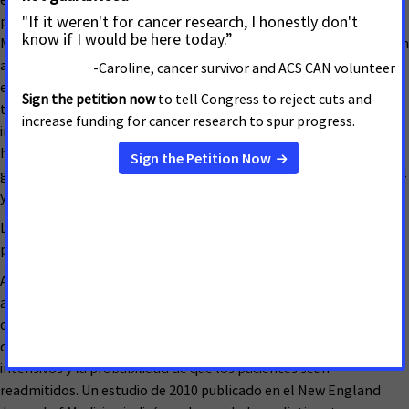
prestación de consultas de cuidados paliativos a pacientes de
Medicaid en cuatro hospitales del estado de Nueva York resultó en
ahorros de casi $7,000 en costos hospitalarios por admisión, y
estos pacientes pasaron menos tiempo en cuidados intensivos y
tenían menos probabilidades de morir en la unidad de cuidados
intensivos. La reducción estimada del estudio en el gasto
hospitalario de Medicaid de Nueva York, si todos los hospitales
grandes tuvieran equipos de cuidados paliativos, estaría entre $84
y $ 252 millones por año.
Los cuidados paliativos pueden agregar más días a la vida de los
pacientes y más vida a sus días.
Algunos estudios han demostrado que la coordinación de la
atención del paciente y el tratamiento del dolor y los síntomas
conduce a una mayor satisfacción del paciente y la familia y
disminuye el tiempo que pasan en las unidades de cuidados
intensivos y la probabilidad de que los pacientes sean
readmitidos. Un estudio de 2010 publicado en el New England