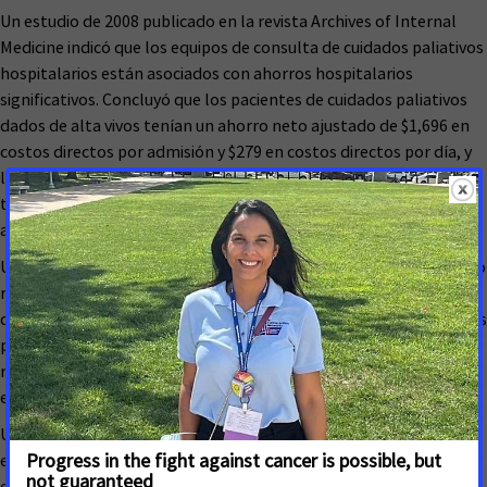
Un estudio de 2008 publicado en la revista Archives of Internal
Medicine indicó que los equipos de consulta de cuidados paliativos
hospitalarios están asociados con ahorros hospitalarios
significativos. Concluyó que los pacientes de cuidados paliativos
dados de alta vivos tenían un ahorro neto ajustado de $1,696 en
costos directos por admisión y $279 en costos directos por día, y
los pacientes de cuidados paliativos que murieron en el hospital
tenían un ahorro neto ajustado de $4,908 en costos directos por
admisión y $374 en costos directos por día.
Un estudio de 2005 publicado en Health Services Research mostró
reducciones significativas de costos en cinco hospitales en el área
de Dallas-Fort Worth, Texas. El estudio encontró que los cuidados
paliativos en los primeros diez días de ingreso dieron como
resultado un ahorro de $9,689 para los pacientes que murieron en
el hospital y $2,696 para los pacientes dados de alta con vida.
Un estudio de 2011 publicado en Health Affairs demostró que los
equipos de cuidados paliativos basados en hospitales crean
eficiencias que generan importantes ahorros de costos. La