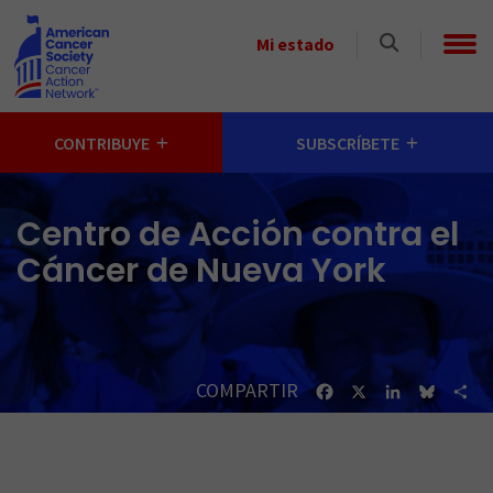
Skip to main content
Select
Mi estado
a
State
CONTRIBUYE
SUBSCRÍBETE
Centro de Acción contra el
Cáncer de Nueva York
COMPARTIR
Facebook
X
LinkedIn
Bluesk
Sh