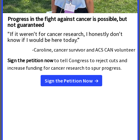
compromiso con los pacientes de cáncer, los sobrevivientes y
sus familias, así como con las personas en riesgo de padecer
de cáncer. También nos complace ver el apoyo a la ARPA-H y
su importante papel a la hora de impulsar la innovación en la
investigación biomédica.
"Asimismo, agradecemos al comité por haber dado prioridad
a la financiación de las pruebas de detección y la prevención
del cáncer, junto con una financiación que se mantenga,
como mínimo, al mismo nivel para los programas de
prevención y abandono del consumo de tabaco de los CDC.
Estas inversiones contribuyen a reducir el sufrimiento por
cáncer para todos y garantizan que la enfermedad se detecte
en una fase más temprana, cuando es más fácil de tratar. Al
mismo tiempo, nos sigue preocupando la supresión por parte
de la Administración de la Oficina de Tabaquismo y Salud
(OSH) de los CDC. ACS CAN apoya firmemente el
restablecimiento completo de la OSH. Al dejar de funcionar
esta importante oficina, la industria tabacalera se está