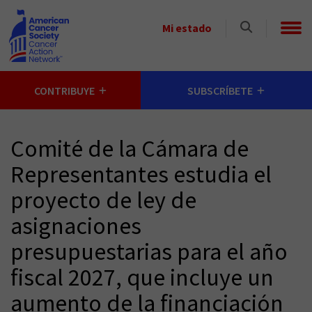
Skip to main content
Select
Mi estado
a
State
CONTRIBUYE
SUBSCRÍBETE
Comité de la Cámara de
Representantes estudia el
proyecto de ley de
asignaciones
presupuestarias para el año
fiscal 2027, que incluye un
aumento de la financiación