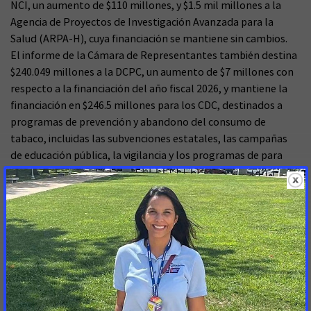
NCI, un aumento de $110 millones, y $1.5 mil millones a la
Agencia de Proyectos de Investigación Avanzada para la
Salud (ARPA-H), cuya financiación se mantiene sin cambios.
El informe de la Cámara de Representantes también destina
$240.049 millones a la DCPC, un aumento de $7 millones con
respecto a la financiación del año fiscal 2026, y mantiene la
financiación en $246.5 millones para los CDC, destinados a
programas de prevención y abandono del consumo de
tabaco, incluidas las subvenciones estatales, las campañas
de educación pública, la vigilancia y los programas de para
dejar de consumir tabaco.
En respuesta a ello, Lisa Lacasse, presidenta de la Red de
Acción Contra el Cáncer de la Sociedad Americana Contra el
Cáncer (ACS CAN) hizo la siguiente declaración:
"Agradecemos al comité de asignaciones presupuestarias de
la Cámara de Representantes por haber impulsado un
proyecto de ley que incluye un aumento de la financiación
para los NIH, el NCI y el DCPC, lo que demuestra un claro