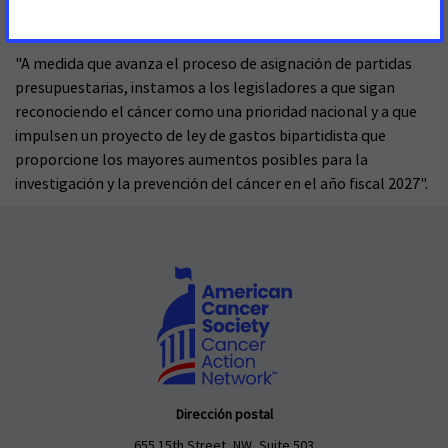
volviendo aún más agresiva a la hora de promocionar sus
productos mortales.
"A medida que avanza el proceso de asignación de partidas
presupuestarias, instamos a los legisladores a que sigan
reconociendo el cáncer como una prioridad nacional y a que
impulsen un proyecto de ley de gastos bipartidista que
proporcione los mayores aumentos posibles para la
investigación y la prevención del cáncer en el año fiscal 2027".
Dirección postal
655 15th Street, NW, Suite 503